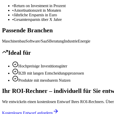
•
Return on Investment in Prozent
•
Amortisationszeit in Monaten
•
Jährliche Ersparnis in Euro
•
Gesamtersparnis über X Jahre
Passende Branchen
Maschinenbau
Software/SaaS
Beratung
Industrie
Energie
Ideal für
Hochpreisige Investitionsgüter
B2B mit langen Entscheidungsprozessen
Produkte mit messbarem Nutzen
Ihr
ROI-Rechner
– individuell für Sie entw
Wir entwickeln einen kostenlosen Entwurf Ihres
ROI-Rechner
s. Über
Kostenlosen Entwurf anfordern