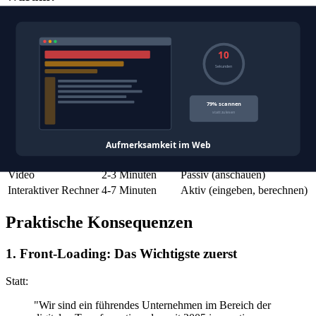
Aktive Verarbeitung:
Klicken, Eingeben, Auswählen
erfordert Aufmerksamkeit
Personalisierte Relevanz:
Eigene Eingaben = relevantere
Ergebnisse
Variable Belohnung:
Das Ergebnis ist nicht vorhersagbar
(anders als bei statischem Text)
Verweildauer nach Content-Typ
Content-Typ
Ø Verweildauer
Engagement
Statischer Text
45-60 Sekunden
Passiv (scannen)
Video
2-3 Minuten
Passiv (anschauen)
Interaktiver Rechner
4-7 Minuten
Aktiv (eingeben, berechnen)
Praktische Konsequenzen
1. Front-Loading: Das Wichtigste zuerst
Statt:
"Wir sind ein führendes Unternehmen im Bereich der