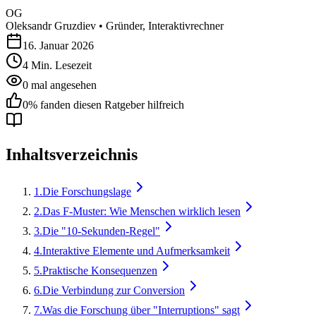
OG
Oleksandr Gruzdiev
•
Gründer, Interaktivrechner
16. Januar 2026
4
Min. Lesezeit
0
mal angesehen
0
% fanden diesen Ratgeber hilfreich
Inhaltsverzeichnis
1
.
Die Forschungslage
2
.
Das F-Muster: Wie Menschen wirklich lesen
3
.
Die "10-Sekunden-Regel"
4
.
Interaktive Elemente und Aufmerksamkeit
5
.
Praktische Konsequenzen
6
.
Die Verbindung zur Conversion
7
.
Was die Forschung über "Interruptions" sagt